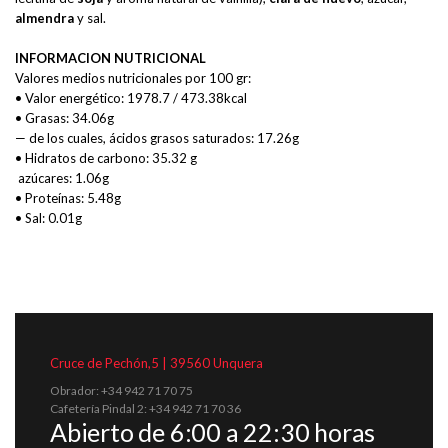
almendra
y sal.
INFORMACION NUTRICIONAL
Valores medios nutricionales por 100 gr:
• Valor energético: 1978.7 / 473.38kcal
• Grasas: 34.06g
— de los cuales, ácidos grasos saturados: 17.26g
• Hidratos de carbono: 35.32 g
azúcares: 1.06g
• Proteínas: 5.48g
• Sal: 0.01g
Cruce de Pechón,5 | 39560 Unquera
Obrador: +34 942 71 70 75
Cafetería Pindal 2: +34 942 71 70 36
Abierto de 6:00 a 22:30 horas