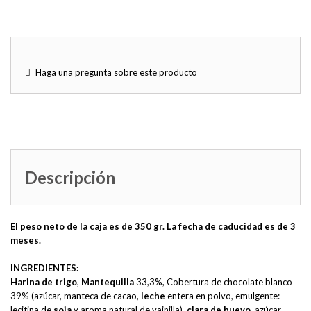
Haga una pregunta sobre este producto
Descripción
El peso neto de la caja es de 350 gr. La fecha de caducidad es de 3
meses.
INGREDIENTES:
Harina de trigo
,
Mantequilla
33,3%, Cobertura de chocolate blanco
39% (azúcar, manteca de cacao,
leche
entera en polvo, emulgente:
lecitina de
soja
y aroma natural de vainilla),
clara de huevo
, azúcar,