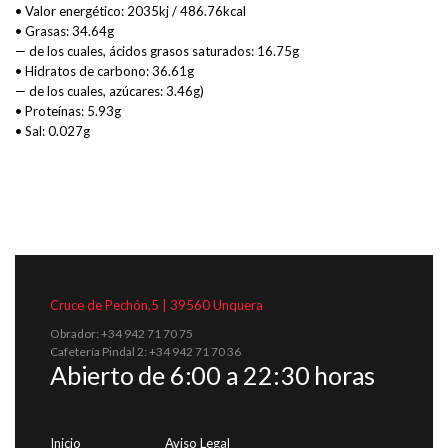
• Valor energético: 2035kj / 486.76kcal
• Grasas: 34.64g
— de los cuales, ácidos grasos saturados: 16.75g
• Hidratos de carbono: 36.61g
— de los cuales, azúcares: 3.46g)
• Proteínas: 5.93g
• Sal: 0.027g
Cruce de Pechón,5 | 39560 Unquera
Obrador: +34 942 71 70 75
Cafetería Pindal 2: +34 942 71 70 36
Abierto de 6:00 a 22:30 horas
Inicio
Aviso Legal